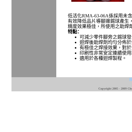
低活化
RMA-63-06A
係採用未
有效降低品片導腳邊錫球產生
精度效果極佳，所使用之助焊
特點：
可減少零件腳旁之錫球發
迴焊後助焊劑均勻分佈於
有極佳之焊接效果，對於
印刷性非常安定連續使用
適用於各種迴焊製程。
Copyright 2005 - 2009 Che