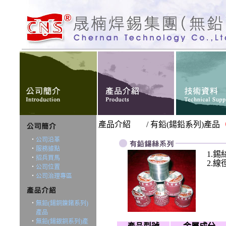
產品介紹
/
有鉛
(
鍚鉛系列
)
產品
‧
公司沿革
‧
服務據點
1.
錫
‧
招兵買馬
2.
線
‧
公司位置
‧
公司治理專區
‧
無鉛(鍚銅鎳鍺系列)
產品
‧
無鉛(鍚銀銅系列)產