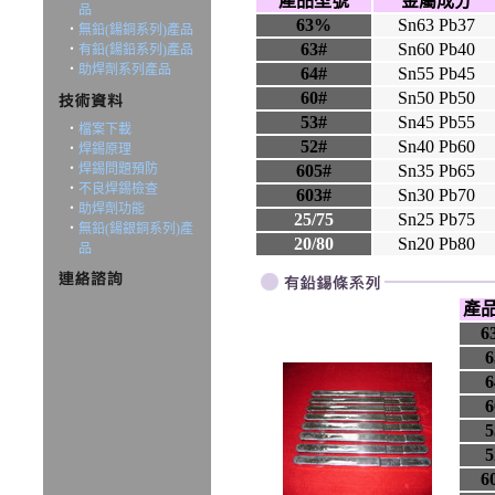
產品型號
金屬成分
品
63%
Sn63 Pb37
‧
無鉛(鍚銅系列)產品
63#
Sn60 Pb40
‧
有鉛(鍚鉛系列)產品
‧
助焊劑系列產品
64#
Sn55 Pb45
60#
Sn50 Pb50
53#
Sn45 Pb55
‧
檔案下載
52#
Sn40 Pb60
‧
焊錫原理
‧
焊錫問題預防
605#
Sn35 Pb65
‧
不良焊錫檢查
603#
Sn30 Pb70
‧
助焊劑功能
25/75
Sn25 Pb75
‧
無鉛(鍚銀銅系列)產
20/80
Sn20 Pb80
品
產
6
6
6
6
5
5
6